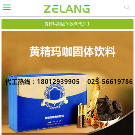
黄精玛咖固体饮料代加工